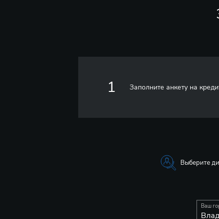
1
Заполните анкету на креди
Выберите д
Ваш го
Вла