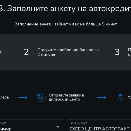
3. Заполните анкету на автокреди
Заполнение анкеты займет у вас не больше 5 минут
2
3
Получите одобрение банков за
П
т
2 минуты
о
Отправьте заявку в
илера
У
дилерский центр
род
*
Ваш дилер
*
димир
EXEED ЦЕНТР АВТОТРАКТ