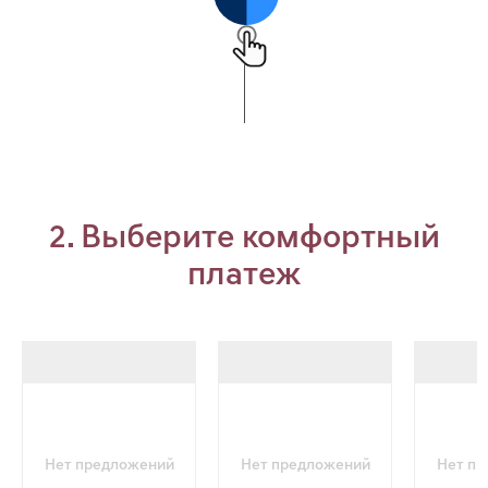
2. Выберите комфортный
платеж
Нет предложений
Нет предложений
Нет п