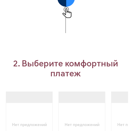
2. Выберите комфортный
платеж
Нет предложений
Нет предложений
Нет п