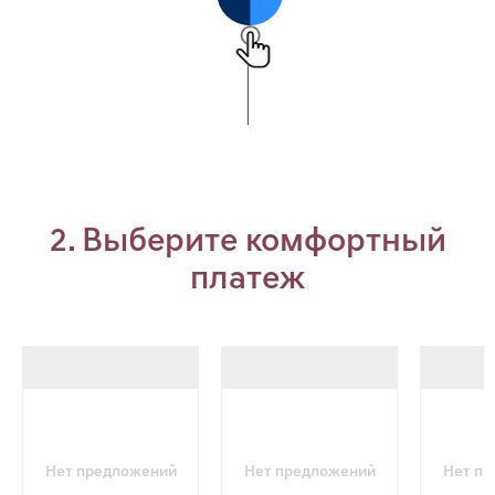
2. Выберите комфортный
платеж
Нет предложений
Нет предложений
Нет п