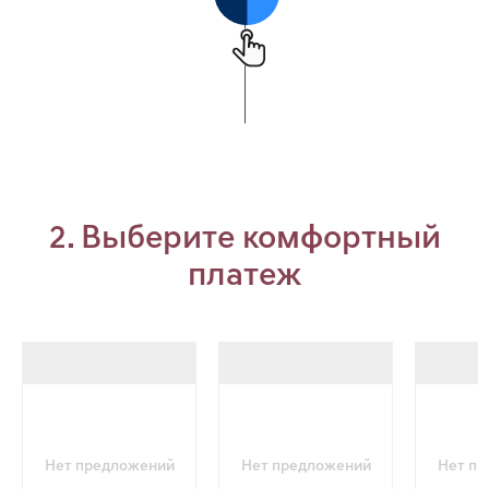
2. Выберите комфортный
платеж
Нет предложений
Нет предложений
Нет п