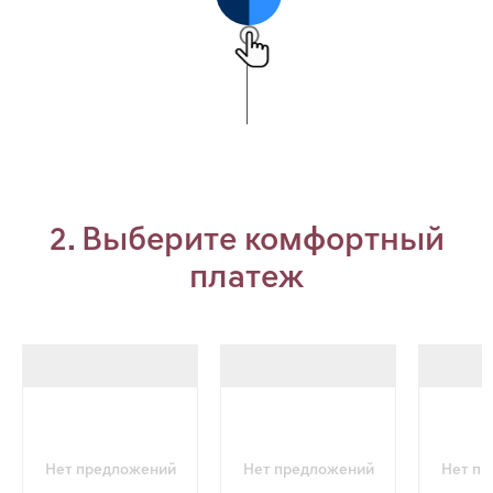
2. Выберите комфортный
платеж
Нет предложений
Нет предложений
Нет п