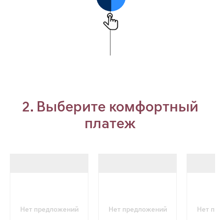
2. Выберите комфортный
платеж
Нет предложений
Нет предложений
Нет п