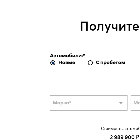
Получите
Автомобили:
*
Новые
С пробегом
Марка
*
М
Стоимость автомо
2 989 900 ₽