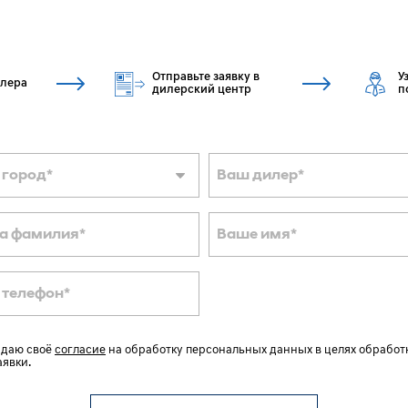
Отправьте заявку в
У
илера
дилерский центр
п
 город
*
Ваш дилер
*
а фамилия
*
Ваше имя
*
 телефон
*
 даю своё
согласие
на обработку персональных данных в целях обработ
аявки.