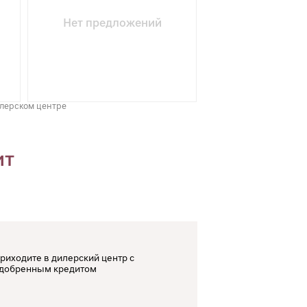
Нет предложений
илерском центре
ит
риходите в дилерский центр с
добренным кредитом