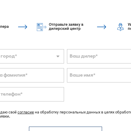
Отправьте заявку в
У
илера
дилерский центр
п
 город
*
Ваш дилер
*
а фамилия
*
Ваше имя
*
 телефон
*
 даю своё
согласие
на обработку персональных данных в целях обработ
аявки.