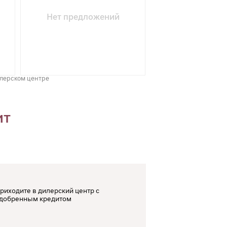
Нет предложений
илерском центре
ит
риходите в дилерский центр с
добренным кредитом