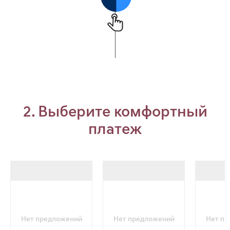
2. Выберите комфортный
платеж
Нет предложений
Нет предложений
Нет п