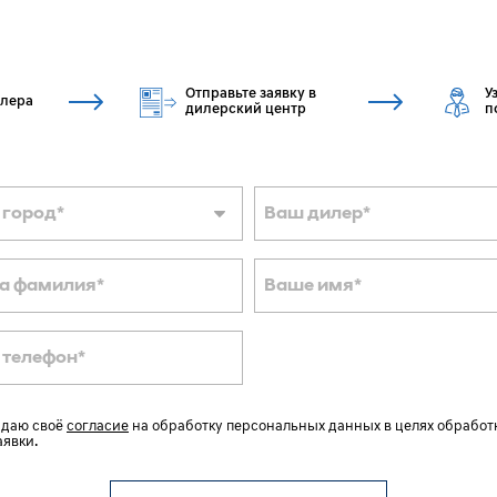
Отправьте заявку в
У
илера
дилерский центр
п
 город
*
Ваш дилер
*
а фамилия
*
Ваше имя
*
 телефон
*
 даю своё
согласие
на обработку персональных данных в целях обработ
аявки.