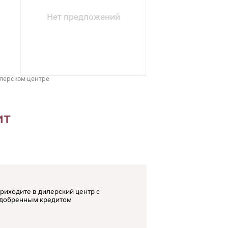
Нет предложений
илерском центре
ит
риходите в дилерский центр с
добренным кредитом