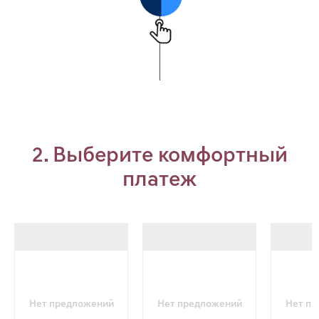
2. Выберите комфортный
платеж
Нет предложений
Нет предложений
Нет п