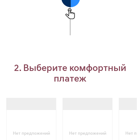
2. Выберите комфортный
платеж
Нет предложений
Нет предложений
Нет п