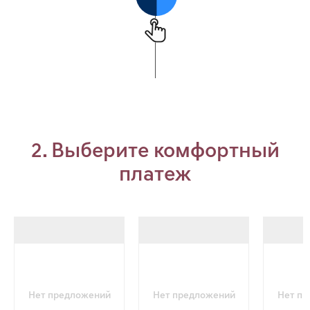
2. Выберите комфортный
платеж
Нет предложений
Нет предложений
Нет п