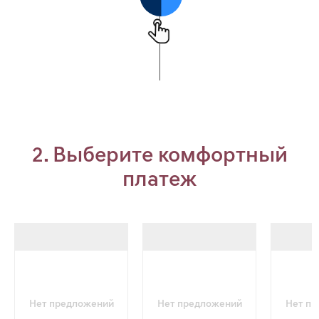
2. Выберите комфортный
платеж
Нет предложений
Нет предложений
Нет п