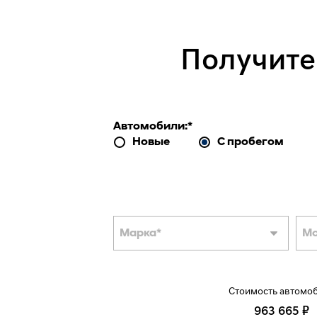
Получите
Автомобили:
*
Новые
С пробегом
Марка
*
М
Стоимость автомо
963 665 ₽