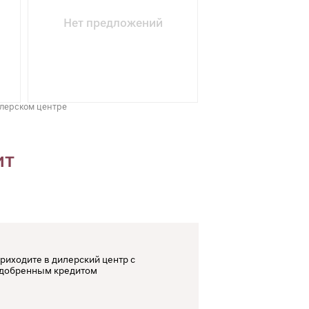
Нет предложений
илерском центре
ит
риходите в дилерский центр с
добренным кредитом