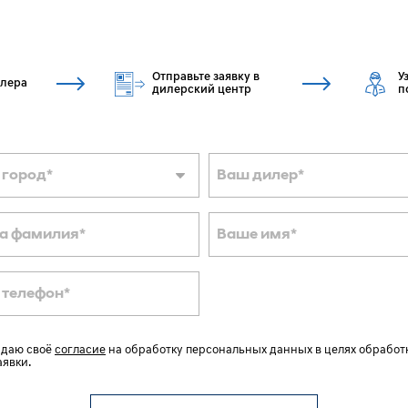
Отправьте заявку в
У
илера
дилерский центр
п
 город
*
Ваш дилер
*
а фамилия
*
Ваше имя
*
 телефон
*
 даю своё
согласие
на обработку персональных данных в целях обработ
аявки.